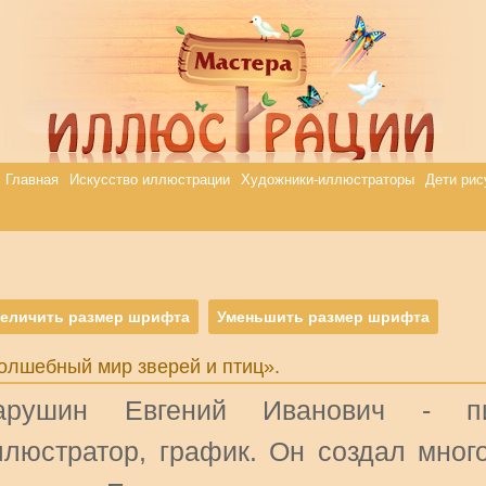
Главная
Искусство иллюстрации
Художники-иллюстраторы
Дети рис
еличить размер шрифта
Уменьшить размер шрифта
олшебный мир зверей и птиц».
арушин Евгений Иванович - писа
ллюстратор, график. Он создал мног