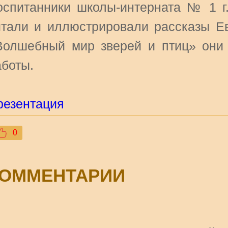
оспитанники школы-интерната № 1 г
итали и иллюстрировали рассказы Ев
Волшебный мир зверей и птиц» они 
аботы.
резентация
0
ОММЕНТАРИИ