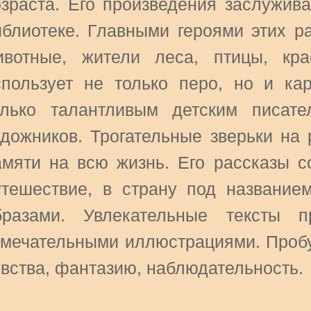
озраста. Его произведения заслужив
иблиотеке. Главными героями этих р
ивотные, жители леса, птицы, кр
спользует не только перо, но и ка
олько талантливым детским писат
удожников. Трогательные зверьки на
амяти на всю жизнь. Его рассказы с
утешествие, в страну под названи
бразами. Увлекательные тексты п
амечательными иллюстрациями. Пробу
увства, фантазию, наблюдательность.