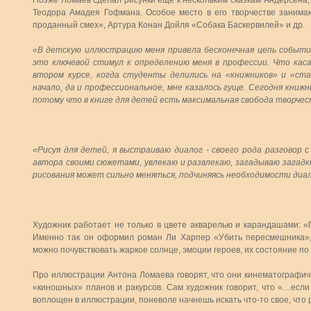
Позже Ломаев сделал рисунки ещё к нескольким сказкам Андерсена
Теодора Амадея Гофмана. Особое место в его творчестве занима
проданный смех», Артура Конан Дойля «Собака Баскервилей» и др.
«В детскую иллюстрацию меня привела бесконечная цепь событи
это ключевой стимул к определению меня в профессии. Что кас
втором курсе, когда студенты делились на «книжников» и «стан
начало, да и профессиональное, мне казалось гуще. Сегодня книж
потому что в книге для детей есть максимальная свобода творчес
«Рисуя для детей, я выстраиваю диалог - своего рода разговор 
автора своими сюжетами, увлекаю и развлекаю, загадываю загадк
рисования может сильно меняться, подчиняясь необходимости диал
Художник работает не только в цвете акварелью и карандашами: 
Именно так он оформил роман Ли Харпер «Убить пересмешника»,
можно почувствовать жаркое солнце, эмоции героев, их состояние 
Про иллюстрации Антона Ломаева говорят, что они кинематографич
«киношных» планов и ракурсов. Сам художник говорит, что «…если
воплощен в иллюстрации, поневоле начнешь искать что-то свое, что 