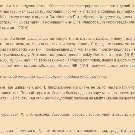
гами. Им был задуман большой проект по иллюстрированию произведений И
я выставочная судьба иллюстраций. Кроме их участия в сборных выставках
левскому циклу: в родном Витебске и в Петербурге, в Академии художеств
юстрации «Образ книги» в номинации «Лучшие иллюстрации к произведения
 ярмарке (2014).
ика. Им были созданы две авторские книги, которые раскрыли новую гран
сказки на ночь, чтобы они притихли и заслушались. С младшим сыном Анто
рии из пиратской жизни. «Колыбельная для маленького пирата» родилась и
 семейном кругу. Эта книга получила премию ««My like. Книга года» (2018)
100 лучших книг» по версии книжной ярмарки non/fiction, вошла в шорт-лис
 к этой книги премию «Золотое яблоко» BIB–2019 - одну из самых почётны
тазии, об ожидании чуда, о рождении образа мира у ребенка.
ске, где цирка не было. В придуманном им цирке не было места насилию
 животных. Первый тираж этой книги был продан за пару месяцев, несмотр
ета». За работу над этой книгой художник получил на ММКЯ звание лауреат
оролевы» Х. К. Андерсена. Завершает работу с корректурой и вёрсткой, 
дными премиями в области искусства книги и иллюстрации, среди которы