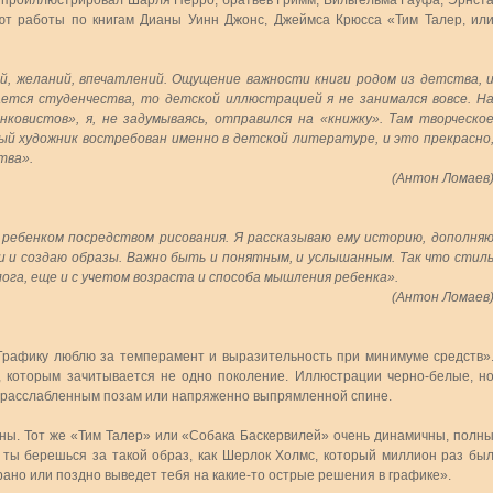
, проиллюстрировал Шарля Перро, братьев Гримм, Вильгельма Гауфа, Эрнст
ют работы по книгам Дианы Уинн Джонс, Джеймса Крюсса «Тим Талер, ил
й, желаний, впечатлений. Ощущение важности книги родом из детства, 
ается студенчества, то детской иллюстрацией я не занимался вовсе. Н
ковистов», я, не задумываясь, отправился на «книжку». Там творческо
ный художник востребован именно в детской литературе, и это прекрасно
тва».
(Антон Ломаев
с ребенком посредством рисования. Я рассказываю ему историю, дополня
и и создаю образы. Важно быть и понятным, и услышанным. Так что стил
ога, еще и с учетом возраста и способа мышления ребенка».
(Антон Ломаев
«Графику люблю за темперамент и выразительность при минимуме средств»
 которым зачитывается не одно поколение. Иллюстрации черно-белые, н
по расслабленным позам или напряженно выпрямленной спине.
ны. Тот же «Тим Талер» или «Собака Баскервилей» очень динамичны, полн
 ты берешься за такой образ, как Шерлок Холмс, который миллион раз бы
рано или поздно выведет тебя на какие-то острые решения в графике».