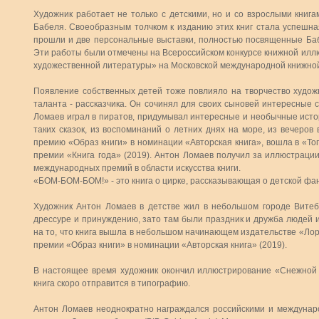
Художник работает не только с детскими, но и со взрослыми кни
Бабеля. Своеобразным толчком к изданию этих книг стала успешна
прошли и две персональные выставки, полностью посвященные Бабе
Эти работы были отмечены на Всероссийском конкурсе книжной илл
художественной литературы» на Московской международной книжной
Появление собственных детей тоже повлияло на творчество художн
таланта - рассказчика. Он сочинял для своих сыновей интересные 
Ломаев играл в пиратов, придумывал интересные и необычные исто
таких сказок, из воспоминаний о летних днях на море, из вечеров в
премию «Образ книги» в номинации «Авторская книга», вошла в «Топ-
премии «Книга года» (2019). Антон Ломаев получил за иллюстрации
международных премий в области искусства книги.
«БОМ-БОМ-БОМ!» - это книга о цирке, рассказывающая о детской фан
Художник Антон Ломаев в детстве жил в небольшом городе Витеб
дрессуре и принуждению, зато там были праздник и дружба людей и
на то, что книга вышла в небольшом начинающем издательстве «Лор
премии «Образ книги» в номинации «Авторская книга» (2019).
В настоящее время художник окончил иллюстрирование «Снежной к
книга скоро отправится в типографию.
Антон Ломаев неоднократно награждался российскими и междунаро