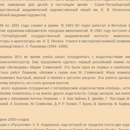
ное заведение для детей, в настоящее время - Санкт-Петербургски
дарственный академический художественный лицей им. Б. В. Иогансон
йской академии художеств).
89 по 1991 годы служил в армии. В 1991–92 годах работал в Витебске 
стве художника-оформителя городских мероприятий. В 1992 году поступил 
т-Петербургский государственный академический институт живописи
птуры и архитектуры им. И. Е. Репина. Учился в мастерской книжной график
уководством А. А. Пахомова (1994–1998).
редины 90-х во время учебы начал сотрудничать с издательствами ка
жник-иллюстратор. Ему предложили сделать первый российский комикс п
вам «Волкодава» Марии Семеновой. Это были одни из первых и наиболе
стных работ Ломаева: обложки к серии книг М. Семёновой. Жанр комикс
азумевал быстрый, верный в линиях и деталях рисунок. Эта работа далас
жнику непросто, но стала ценным опытом.
 всего художник сотрудничал с петербургским издательством «Азбука», хот
бложки появлялись и на книгах других издательств. Среди авторов, чьи книг
или с обложками Антона Ломаева — Х. Ван Зайчик, Б. Джейкс, Г. Тертлдав, М
ский, А. Белянин, М. Семёнова, Д. Р. Р. Толкин, Т. Брукс, В. Шекспир, Ф. Кафка
ине 2000-х годов.
ии к «Русалочке» Х. К. Андерсена, над которой он трудился почти два года