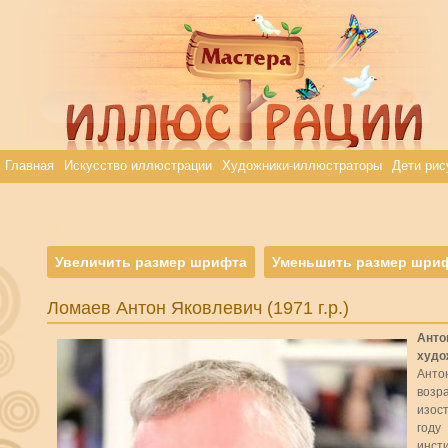
Главная
Искусство иллюстрации
Художники-иллюстраторы
Дети рис
Увеличить размер шрифта
Уменьшить размер шри
Ломаев Антон Яковлевич (1971 г.р.)
Анто
худо
Анто
возр
изос
году
инст