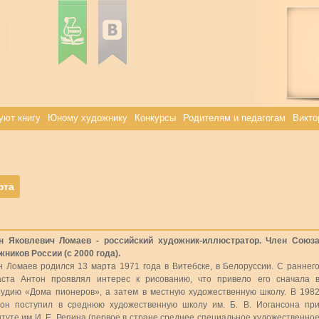
уют книгу
Юному художнику
Конкурсы
Родителям и педагогам
Викто
фта
н Яковлевич Ломаев - российский художник-иллюстратор. Член Союз
жников России (с 2000 года).
н Ломаев родился 13 марта 1971 года в Витебске, в Белоруссии. С раннег
аста Антон проявлял интерес к рисованию, что привело его сначала 
тудию «Дома пионеров», а затем в местную художественную школу. В 198
 он поступил в среднюю художественную школу им. Б. В. Иогансона пр
итуте им И. Е. Репина (первое в стране среднее специальное художественно