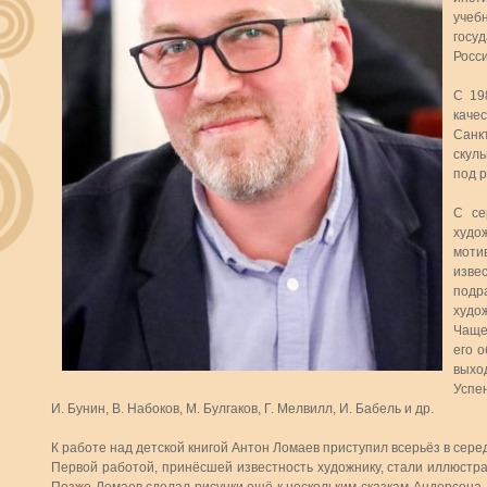
учеб
госу
Росси
С 19
каче
Санк
скуль
под р
С се
худо
моти
изве
подр
худо
Чаще
его о
выход
Успен
И. Бунин, В. Набоков, М. Булгаков, Г. Мелвилл, И. Бабель и др.
К работе над детской книгой Антон Ломаев приступил всерьёз в серед
Первой работой, принёсшей известность художнику, стали иллюстрац