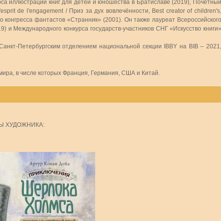
рса иллюстраций книг для детей и юношества в Братиславе (2019), Почётны
prit de l'engagement / Приз за дух вовлечённости, Best creator of children's
ого конгресса фантастов «Странник» (2001). Он также лауреат Всероссийског
19) и Международного конкурса государств-участников СНГ «Искусство книги
Санкт-Петербургским отделением национальной секции IBBY на BIB – 2021
ира, в числе которых Франция, Германия, США и Китай.
Ы ХУДОЖНИКА: