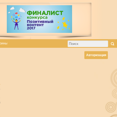
рины
Авторизация
а
о
в
2
и
е