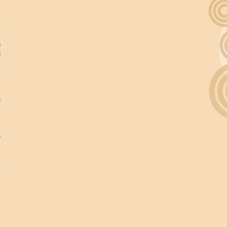
й
а
в
в
,
и
к
о
е
а
ь
я
и
.
,
.