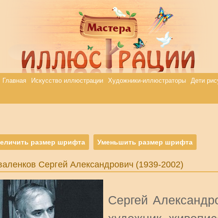
Главная
Искусство иллюстрации
Художники-иллюстраторы
Дети рис
еличить размер шрифта
Уменьшить размер шрифта
валенков Сергей Александрович (1939-2002)
Сергей Александр