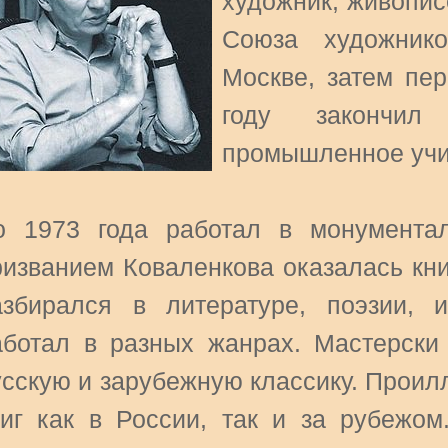
художник, живопис
Союза художник
Москве, затем пер
году закончил 
промышленное уч
о 1973 года работал в монумента
ризванием Коваленкова оказалась кн
азбирался в литературе, поэзии, 
аботал в разных жанрах. Мастерски 
усскую и зарубежную классику. Проил
ниг как в России, так и за рубежом