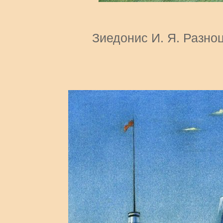
Зиедонис И. Я. Разно