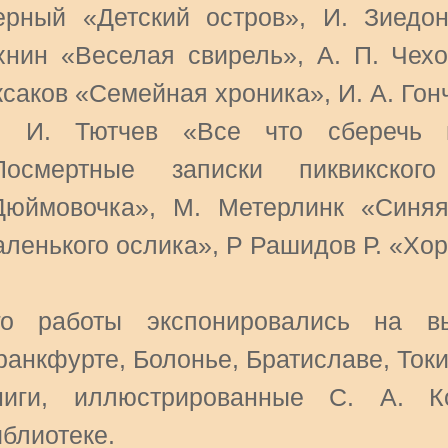
ерный «Детский остров», И. Зиедон
хнин «Веселая свирель», А. П. Чехо
ксаков «Семейная хроника», И. А. Го
. И. Тютчев «Все что сберечь 
Посмертные записки пиквикског
Дюймовочка», М. Метерлинк «Синяя
аленького ослика», Р Рашидов Р. «Хор
го работы экспонировались на в
ранкфурте, Болонье, Братиславе, Токи
ниги, иллюстрированные С. А. К
иблиотеке.