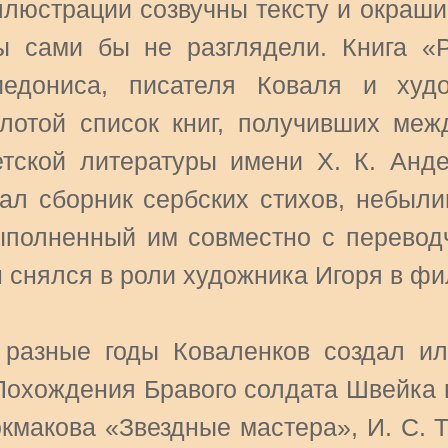
ллюстрации созвучны тексту и окраши
ы сами бы не разглядели. Книга «Р
иедониса, писателя Коваля и худ
олотой список книг, получивших ме
етской литературы имени Х. К. Анде
тал сборник сербских стихов, небыли
ыполненный им совместно с переводч
н снялся в роли художника Игоря в ф
 разные годы Коваленков создал ил
Похождения Бравого солдата Швейка в
окмакова «Звездные мастера», И. С. Т