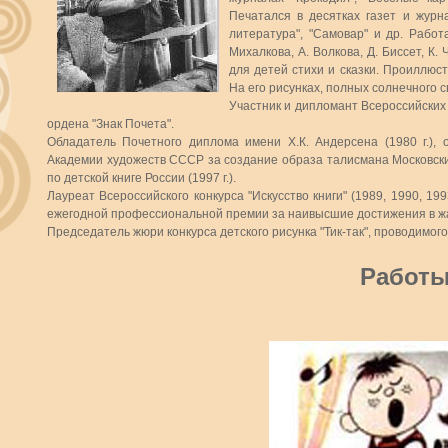
Печатался в десятках газет и журн
литература", "Самовар" и др. Работ
Михалкова, А. Волкова, Д. Биссет, К.
для детей стихи и сказки. Проиллюст
На его рисунках, полных солнечного 
Участник и дипломант Всероссийских
ордена "Знак Почета".
Обладатель Почетного диплома имени Х.К. Андерсена (1980 г.), 
Академии художеств СССР за создание образа талисмана Московских
по детской книге России (1997 г.).
Лауреат Всероссийского конкурса "Искусство книги" (1989, 1990, 1993
ежегодной профессиональной премии за наивысшие достижения в жанр
Председатель жюри конкурса детского рисунка "Тик-так", проводимого
Работы