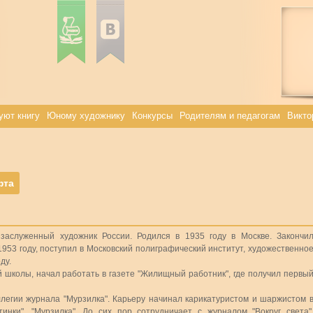
уют книгу
Юному художнику
Конкурсы
Родителям и педагогам
Викто
фта
заслуженный художник России. Родился в 1935 году в Москве. Закончи
953 году, поступил в Московский полиграфический институт, художественно
ду.
й школы, начал работать в газете "Жилищный работник", где получил первы
легии журнала "Мурзилка". Карьеру начинал карикатуристом и шаржистом 
тинки", "Мурзилка". До сих пор сотрудничает с журналом "Вокруг света"