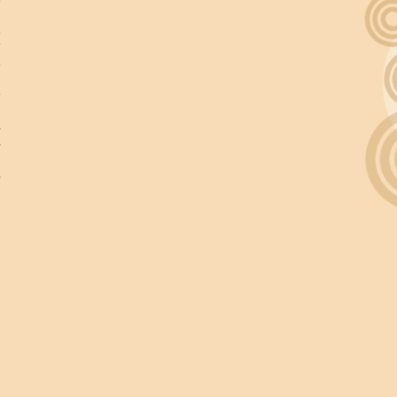
я
.
т
.
р
а
а
,