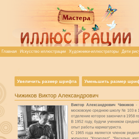
Главная
Искусство иллюстрации
Художники-иллюстраторы
Дети рис
Увеличить размер шрифта
Уменьшить размер шри
Чижиков Виктор Александрович
Виктор Александрович Чижиков
- 
московскую среднюю школу № 103 в 1
отделение которое закончил в 1958 го
В 1952 году, будучи учеником средне
опыт работы карикатуриста.
С 1965 года является членом редкол
журналах "Крокодил", "Веселые кар