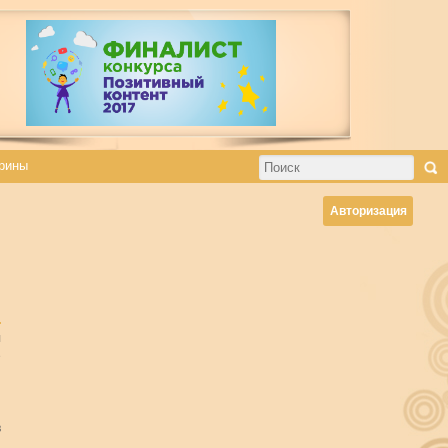
рины
Авторизация
л
е
й
в
.