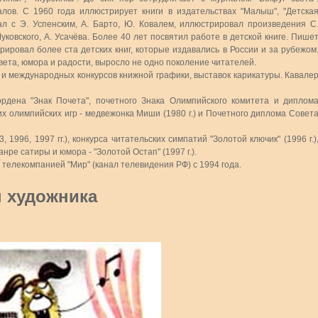
алов. С 1960 года иллюстрирует книги в издательствах "Малыш", "Детска
ал с Э. Успенским, А. Барто, Ю. Ковалем, иллюстрировал произведения С
 Чуковского, А. Усачёва. Более 40 лет посвятил работе в детской книге. Пише
рировал более ста детских книг, которые издавались в России и за рубежом
света, юмора и радости, выросло не одно поколение читателей.
 и международных конкурсов книжной графики, выставок карикатуры. Кавале
ордена "Знак Почета", почетного Знака Олимпийского комитета и диплом
 олимпийских игр - медвежонка Миши (1980 г.) и Почетного диплома Совет
, 1996, 1997 гг.), конкурса читательских симпатий "Золотой ключик" (1996 г.)
е сатиры и юмора - "Золотой Остап" (1997 г.).
 телекомпанией "Мир" (канал телевидения РФ) с 1994 года.
 художника