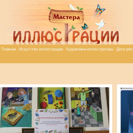
Главная
Искусство иллюстрации
Художники-иллюстраторы
Дети рис
Svetlana