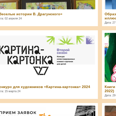
Веселые истории В. Драгунского»
Образ
иллюс
та: 02 апреля 24
Дата: 27
Svetlana
онкурс для художников «Картина-картонка» 2024
Книги
2022)
та: 15 марта 24
Дата: 2
Svetlana