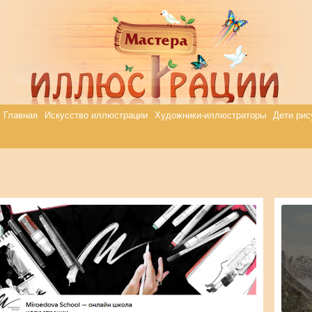
Главная
Искусство иллюстрации
Художники-иллюстраторы
Дети рис
Svetlana