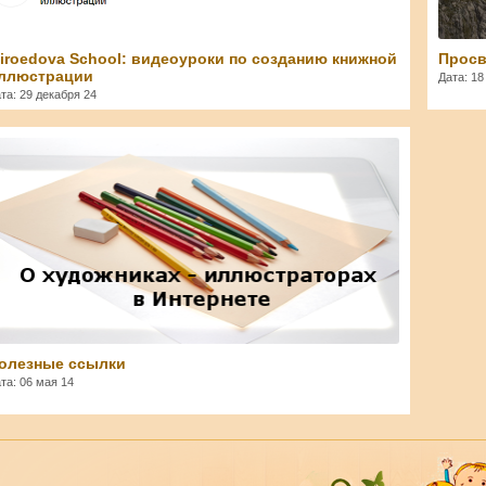
iroedova School: видеоуроки по созданию книжной
Просв
ллюстрации
Дата: 18
та: 29 декабря 24
admin
олезные ссылки
та: 06 мая 14