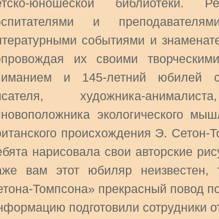
етско-юношеской библиотеки.
оспитателями и преподавателя
итературными событиями и знаменат
опровождая их своими творческим
ниманием и 145-летний юбилей с
исателя, художника-анималиста
сновоположника экологического мыш
ританского происхождения Э. Сетон-То
ебята нарисовала свои авторские рис
аже вам этот юбиляр неизвестен, 
етона-Томпсона» прекрасный повод по
нформацию подготовили сотрудники от