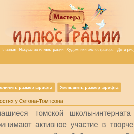
Главная
Искусство иллюстрации
Художники-иллюстраторы
Дети рис
еличить размер шрифта
Уменьшить размер шрифта
гостях у Сетона-Томпсона
чащиеся Томской школы-интерна
ринимают активное участие в творче