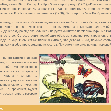
ели глазами Виктора Пивоварова. Среди его лучших работ в детской книге
. «Радость» (1970); Сапгир Г. «Про Фому и про Ерему» (1971), «Красный шар
; Пивоварова И. «Жила-была собака» (1973); Погорельский А. «Черная курица
 Пивоваров В. «Большое и маленькое» (1978); Заходер Б. «Моя Вообразили
 потому, что в моем собственном детстве книг не было. Война была, а книг н
дио. Книга вошла в мою жизнь, но не видимая, а слышимая. Оле-Лукой
и душераздирающе звенели цепи на руках министра из "Черной курицы". Во
о в детстве. Со всем этим теснейшим образом связано мое стремление 
ляду на мир. В общем же плане я считаю, что детская книга, помимо свои
и, как и любое произведение искусства. При этом я не вижу принципиально
ет, пишет картины. Уезжая
ом, что уезжает по своим
ь в действующем резерве
реключился на литературу
ва, Холина и Хармса. С
ова ситуация сложная по
лотном картоне чудесная
ми. Со временем, будем
и, рассматривать которые
м: