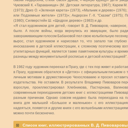
сказки Андерсена, стихи Овсея Дриза, «Чёрную курицу» дети увид
Чуковский К. «Тараканище» (М.: Детская литература, 1967); Карем М
(1973); Дриз О. «Зеленая карета» (1973), «Мальчик и дерево» (1976)
или Подземные жители» (1973)»; Андерсен Г.-Х. "Сказки" (1975);
(1980); Силверстейн Ш. «Щедрое дерево» (1983) и др.
«Я стал художником для детей,- говорит В. Д. Пивоваров,- наверное,
было. А после войны, когда вернулись из эвакуации, было ра
завораживающим голосом Бабановой пел свою колыбельную песенку, 
вырос, стал художником и нарисовал то, что запало так глубок
иносказанию в детской иллюстрации, к сложному поэтическому взг
утилитарных функций, является также памятником культуры и времен
разницы между монументальной росписью и детской иллюстрацией".
В 1982 году художник переехал в Прагу, где с тех пор живет и работа
в Прагу, художник обратился в «Детгиз» с официальным письмом о т
личным мотивам в дружественную Чехословакию и просил оставит
издательства. Не оставили. В результате Владимир Пивоваров пе
взрослую, проиллюстрировал Хлебникова, Пастернака, Вагино
современным переизданием детских книг с иллюстрациями Пивовар
разным причинам. Однако совсем недавно была переиздана на п
книга для малышей «Большое и маленькое» с его иллюстрация
надеяться, появятся и другие книги с его волшебными иллюстрациям
можно почти бесконечно.
Список книг, иллюстрированных В. Д. Пивоваровы