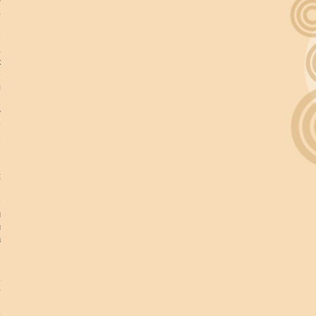
,
я
е
,
к
»
л
у
т
е
й
и
х
»
м
м
в
н
.
0
е