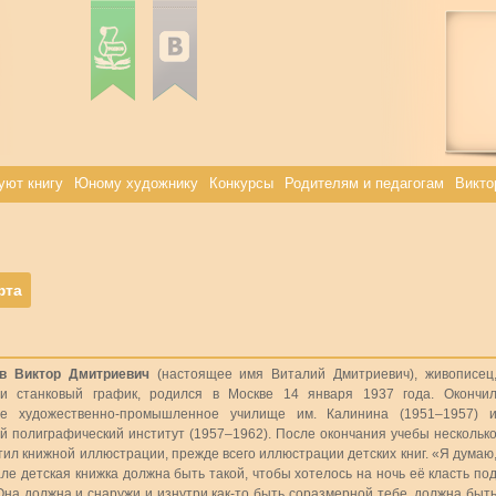
уют книгу
Юному художнику
Конкурсы
Родителям и педагогам
Викто
фта
в Виктор Дмитриевич
(настоящее имя Виталий Дмитриевич), живописец
и станковый график, родился в Москве 14 января 1937 года. Окончи
ое художественно-промышленное училище им. Калинина (1951–1957) 
й полиграфический институт (1957–1962). После окончания учебы нескольк
тил книжной иллюстрации, прежде всего иллюстрации детских книг. «Я думаю
але детская книжка должна быть такой, чтобы хотелось на ночь её класть по
Она должна и снаружи и изнутри как-то быть соразмерной тебе, должна быт