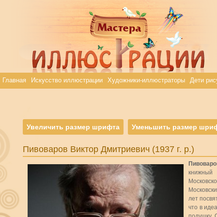
Главная
Искусство иллюстрации
Художники-иллюстраторы
Дети рис
Увеличить размер шрифта
Уменьшить размер шри
Пивоваров Виктор Дмитриевич (1937 г. р.)
Пивоваро
книжный 
Московск
Московски
лет посвя
что в иде
подушку. 