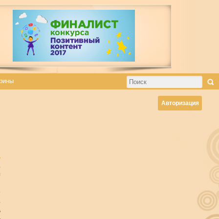
рины
Авторизация
,
л
и
о
,
д
ь