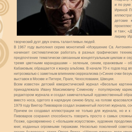
и по руке
Ириной Пи
иллюстра
детские 
проиллюст
и так»; «
лирику И
творческий дуэт двух очень талантливых людей.
В 1967 году выполнил серию монотипий «Искушение Св. Антония»,
начинает систематически работать в разных графических техник
предпочтение тематически связанным концептуальным циклам и сери
тремя цветными карандашами – зеленым, синим, оранжевым – об
Кабаковым, обращается к жанру альбома. В начале 70-х годов под 
нитроэмалью с заметным влиянием сюрреализма («Синие очки безум
выставок в Москве и Питере, Праге, Чехословакии, Швеции.
Всем известен детский юмористический журнал «Веселые картинк
принадлежала Ивану Максимовичу Семенову - популярному карик
редактором журнала и создал замечательный художественный образ
вместо носа, одетого в нарядную синюю блузу, на голове красовалс
1979 году Виктор Пивоваров создал знаменитый логотип журнала, со
Причем он создавал иллюстрации не только для журнала, но и к 
Пивоваров сохранил способность говорить просто о самых сложн
Позже, одновременно с «большим искусством», художник продолжи
книг, изданных огромными тиражами. Несколько поколений советск