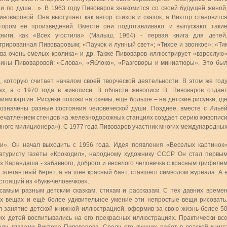
 и по душе…». В 1963 году Пивоваров знакомится со своей будущей женой
воваровой. Она выступает как автор стихов и сказок, а Виктор становитс
тором её произведений. Вместе они подготавливают и выпускают таки
книги, как «Всех угостила» (Малыш, 1964) - первая книга для детей
рированная Пивоваровым; «Паучок и лунный свет»; «Тихое и звонкое»; «Ти
Два очень смелых кролика» и др. Также Пивоваров иллюстрирует «взрослую
рины Пивоваровой: «Слова», «Яблоко», «Разговоры и миниатюры». Это бы
 которую считает началом своей творческой деятельности. В этом же год
ах, а с 1970 года в живописи. В области живописи В. Пивоваров отдае
ям картин. Рисунки похожи на схемы, еще больше – на детские рисунки, гд
означены разные состояния человеческой души. Позднее, вместе с Илье
впечатлением стендов на железнодорожных станциях создает серию живопис
ного милиционера»). С 1977 года Пивоваров участник многих международны
и». Он начал выходить с 1956 года. Идея появления «Веселых картинок
атуристу газеты «Крокодил», народному художнику СССР Он стал первы
 Карандаша - забавного, доброго и веселого человечка с красным грифеле
я элегантный берет, а на шее красный бант, ставшего символом журнала. А 
стоящий из «букв-человечков».
самым разным детским сказкам, стихам и рассказам. С тех давних време
ых вещах и ещё более удивительное умение эти непростые вещи рисовать
л занятие детской книжной иллюстрацией, оформив за свою жизнь более 5
их детей воспитывались на его прекрасных иллюстрациях. Практически вс