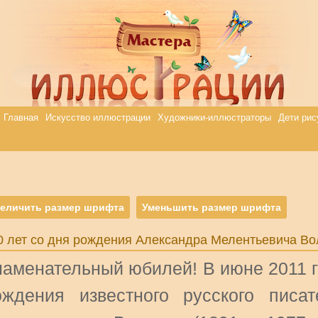
Главная
Искусство иллюстрации
Художники-иллюстраторы
Дети рис
еличить размер шрифта
Уменьшить размер шрифта
0 лет со дня рождения Александра Мелентьевича Во
наменательный юбилей! В июне 2011 г
ождения известного русского писа