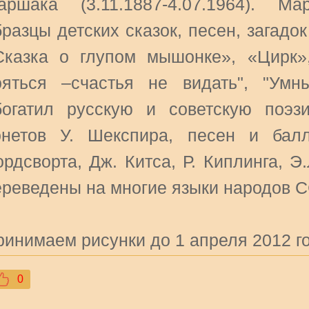
аршака (3.11.1887-4.07.1964). М
разцы детских сказок, песен, загадо
Сказка о глупом мышонке», «Цирк»,
ояться –счастья не видать", "Умн
богатил русскую и советскую поэз
онетов У. Шекспира, песен и балл
ордсворта, Дж. Китса, Р. Киплинга, 
ереведены на многие языки народов С
ринимаем рисунки до 1 апреля 2012 го
0