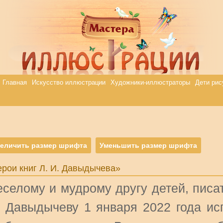
Главная
Искусство иллюстрации
Художники-иллюстраторы
Дети рис
еличить размер шрифта
Уменьшить размер шрифта
ерои книг Л. И. Давыдычева»
еселому и мудрому другу детей, писат
. Давыдычеву 1 января 2022 года исп