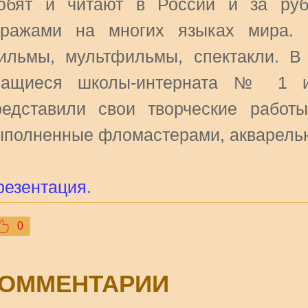
юбят и читают в России и за ру
иражами на многих языках мира. 
ильмы, мультфильмы, спектакли. В
чащиеся школы-интерната № 1
редставили свои творческие работ
ыполненные фломастерами, акварелью,
резентация
.
0
ОММЕНТАРИИ