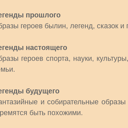
егенды прошлого
разы героев былин, легенд, сказок и 
егенды настоящего
разы героев спорта, науки, культуры
емьи.
егенды будущего
антазийные и собирательные образы г
тремятся быть похожими.