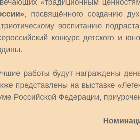
твечающих «традиционным ценностям
оссии»
, посвящённого созданию дух
атриотическому воспитанию подраста
сероссийский конкурс детского и юн
одины.
учшие работы будут награждены ден
акже представлены на выставке «Леге
уме Российской Федерации, приурочен
Номинац