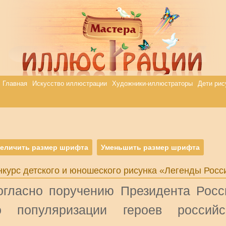
Главная
Искусство иллюстрации
Художники-иллюстраторы
Дети рис
еличить размер шрифта
Уменьшить размер шрифта
нкурс детского и юношеского рисунка «Легенды Росс
огласно поручению Президента Росс
о популяризации героев россий