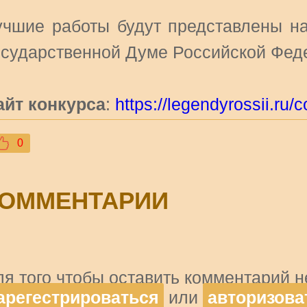
учшие работы будут представлены на
осударственной Думе Российской Фед
айт конкурса
:
https://legendyrossii.ru/
0
ОММЕНТАРИИ
ля того чтобы оставить комментарий 
арегестрироваться
или
авторизова