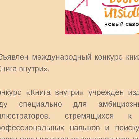
бъявлен международный конкурс кни
нига внутри».
онкурс «Книга внутри» учрежден из
оду специально для амбициозн
ллюстраторов, стремящихся к
рофессиональных навыков и поиску