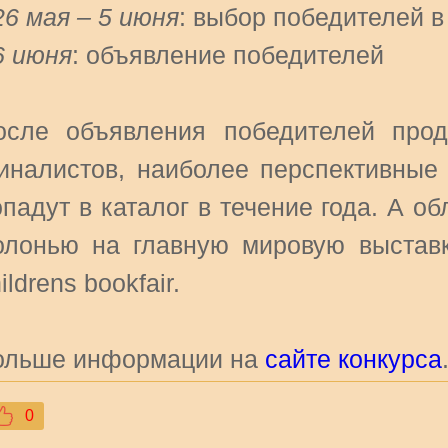
26 мая – 5 июня
: выбор победителей 
6 июня
: объявление победителей
осле объявления победителей прод
иналистов, наиболее перспективные 
падут в каталог в течение года. А о
олонью на главную мировую выставк
ildrens bookfair.
ольше информации на
сайте конкурса
0