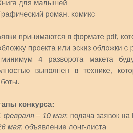
 Книга для малышей
 Графический роман, комикс
аявки принимаются в формате pdf, ко
обложку проекта или эскиз обложки с 
 минимум 4 разворота макета буд
олностью выполнен в технике, кот
аботы.
тапы конкурса:
1 февраля – 10 мая
: подача заявок на
26 мая
: объявление лонг-листа