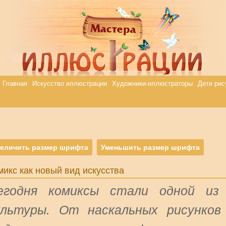
Главная
Искусство иллюстрации
Художники-иллюстраторы
Дети рис
еличить размер шрифта
Уменьшить размер шрифта
микс как новый вид искусства
егодня комиксы стали одной из
ультуры. От наскальных рисунков