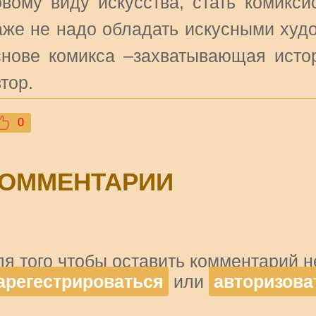
овому виду искусства, стать комикси
аже не надо обладать искусными худ
снове комикса –захватывающая истор
тор.
0
ОММЕНТАРИИ
ля того чтобы оставить комментарий 
арегестрироваться
или
авторизова