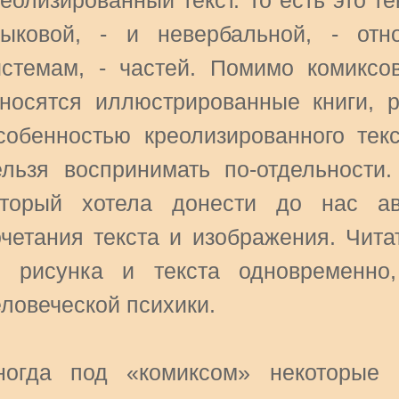
еолизированный текст. То есть это те
зыковой, - и невербальной, - от
истемам, - частей. Помимо комиксо
тносятся иллюстрированные книги, р
собенностью креолизированного текс
ельзя воспринимать по-отдельности
оторый хотела донести до нас ав
очетания текста и изображения. Чита
з рисунка и текста одновременно
еловеческой психики.
ногда под «комиксом» некоторые 