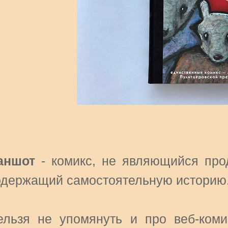
аншот
- комикс, не являющийся про
одержащий самостоятельную историю
ельзя не упомянуть и про веб-ком