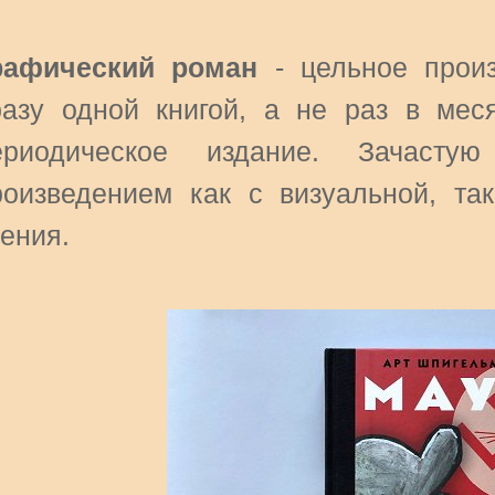
рафический роман
- цельное произ
разу одной книгой, а не раз в ме
ериодическое издание. Зачасту
роизведением как с визуальной, так
рения.