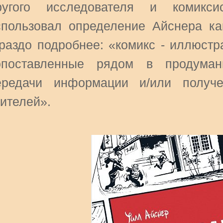
ругого исследователя и комикс
спользовал определение Айснера к
ораздо подробнее: «комикс - иллюстр
опоставленные рядом в продуман
ередачи информации и/или получе
рителей».