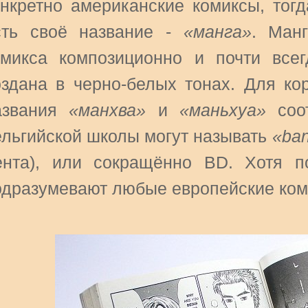
онкретно американские комиксы, тогд
сть своё название -
«манга»
. Манг
омикса композиционно и почти все
оздана в черно-белых тонах. Для кор
азвания
«манхва»
и
«маньхуа»
соот
ельгийской школы могут называть
«ban
ента), или сокращённо BD. Хотя п
одразумевают любые европейские ком