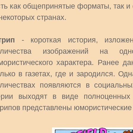
сть как общепринятые форматы, так 
некоторых странах.
трип
- короткая история, излож
оличества изображений на од
мористического характера. Ранее д
олько в газетах, где и зародился. Од
оличествах появляются в социальн
ерии выходят в виде полноценных
крипов представлены юмористические 