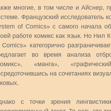
акже многие, в том числе и Айснер, 
истеме. Французский исследователь к
ystem of Comics» с самого начала об
оей работе комикс как язык. Но Нил К
f Comics» категорично разграничивае
редлагает во время анализа отбр
комикс», «манга», «графичес
осредоточившись на сочетаниях визуал
аковых.
днако с точки зрения лингвистик