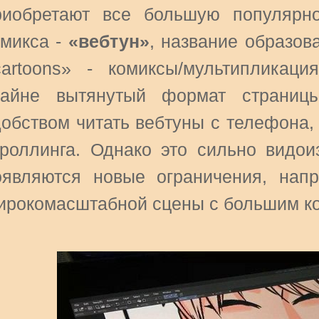
риобретают все большую популярно
омикса -
«вебтун»
, название образов
cartoons» - комиксы/мультипликац
райне вытянутый формат страниц
добством читать вебтуны с телефона,
кроллинга. Однако это сильно видои
оявляются новые ограничения, нап
ирокомасштабной сцены с большим ко