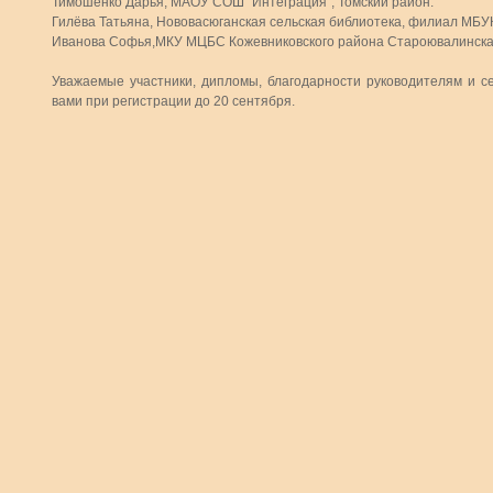
Тимошенко Дарья, МАОУ СОШ "Интеграция", Томский район.
Гилёва Татьяна, Нововасюганская сельская библиотека, филиал МБУК 
Иванова Софья,МКУ МЦБС Кожевниковского района Староювалинская 
Уважаемые участники, дипломы, благодарности руководителям и с
вами при регистрации до 20 сентября.