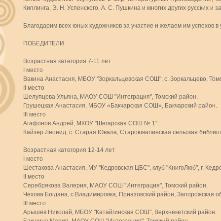
Киплинга, Э. Н. Успенского, А. С. Пушкина и многих других русских и 
Благодарим всех юных художников за участие и желаем им успехов в 
ПОБЕДИТЕЛИ
Возрастная категория 7-11 лет
I место
Вакина Анастасия, МБОУ "Зоркальцевская СОШ", с. Зоркальцево, Том
II место
Шелупцева Ульяна, МАОУ СОШ "Интеграция", Томский район.
Грушецкая Анастасия, МБОУ «Бакчарская СОШ», Бакчарский район.
III место
Агафонов Андрей, МКОУ "Шегарская СОШ № 1".
Кайзер Леонид, с. Старая Ювала, Староювалинская сельская библио
Возрастная категория 12-14 лет
I место
Шестакова Анастасия, МУ "Кедровская ЦБС", клуб "КнигоЛюб", г. Кедр
II место
Серебрякова Валерия, МАОУ СОШ "Интеграция", Томский район.
Чехова Богдана, с.Владимировка, Приазовский район, Запорожская об
III место
Арышев Николай, МБОУ "Катайгинская СОШ", Верхнекетский район.