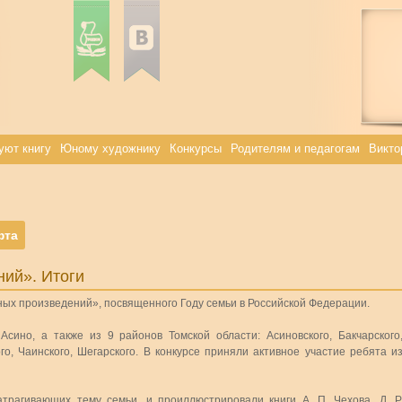
уют книгу
Юному художнику
Конкурсы
Родителям и педагогам
Викто
фта
ний». Итоги
ных произведений», посвященного Году семьи в Российской Федерации.
Асино, а также из 9 районов Томской области: Асиновского, Бакчарского
ого, Чаинского, Шегарского. В конкурсе приняли активное участие ребята и
трагивающих тему семьи, и проиллюстрировали книги А. П. Чехова, Д. Р