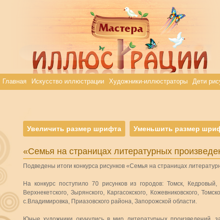
Главная
Искусство иллюстрации
Художники-иллюстраторы
Дети рис
Увеличить размер шрифта
Уменьшить размер шри
«Семья на страницах литературных произведе
Подведены итоги конкурса рисунков «Семья на страницах литератур
На конкурс поступило 70 рисунков из городов: Томск, Кедровый, 
Верхнекетского, Зырянского, Каргасокского, Кожевниковского, Томск
с.Владимировка, Приазовского района, Запорожской области.
Юные художники окунулись в мир литературных произведений, за