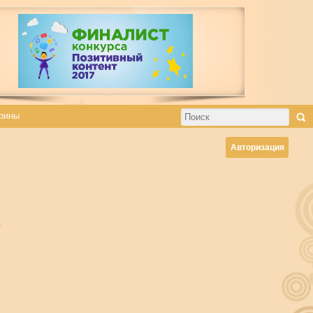
рины
Авторизация
,
з
.