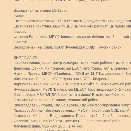
Бакшина Мария, МАОУ СОШ "Интеграция", Томский район.
Возрастная категория 15-18 лет
I место
Евсеевичева Анастасия, ОГБПОУ "Томский государственный педагогиче
Евстигнеева Кристина, МБУ "МЦБС Зырянского района", Цыгановски
II место
Фатеева Валентина, МБУК Чаинская сельская библиотека, Чаинский 
III место
Великоречанина Юлия, МБОУ "Курлекская СОШ", Томский район.
ДИПЛОМАНТЫ
Панова Полина, МБУ "Центр культуры" Зырянского района "ЦКД и Т”, 
Денисова Ксения, МУ "Кедровская ЦБС", клуб "КнигоЛюб", г. Кедровый
Нужина Полина, МБОУ «Парбигская СОШ им. М. Т. Калашникова», Бак
Жизневсккая Варвара, МУ "Кедровская ЦБС", г. Кедровый.
Ларионов Данил, МАОУ "БСШ № 2", р.п. Белый Яр, Верхнекетский рай
Чумакова Дарья, МБУК "Бакчарская МЦБС" Поротниковская библиотека
Князев Марк, МБУ "МЦБС Зырянского района" Высоковский филиал.
Стельмах Ангелина, с. Ягодное, Асиновский район.
Виноградова Виктория, Клуб, с. Гусево, Клубное формирование "Мир 
Храмцова Алина, «Веселая семейка» МБОУ «Парбигская СОШ им. М. Т
Цыганкова Милана, с.Владимировка, Приазовский район, Запорожская
Фатеева Таисия, МКОУ "Вертикосская СОШ", Каргасокский район.
Логуненок Дина, МБУ «АМЦБС», г. Асино.