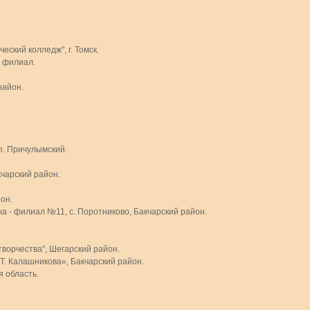
ский колледж", г. Томск.
й филиал.
район.
п. Причулымский.
чарский район.
он.
 - филиал №11, с. Поротниково, Бакчарский район.
творчества", Шегарский район.
. Калашникова», Бакчарский район.
 область.