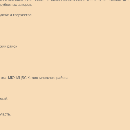
зарубежных авторов.
учебе и творчестве!
ский район.
тека, МКУ МЦБС Кожевниковского района.
овый.
ласть.