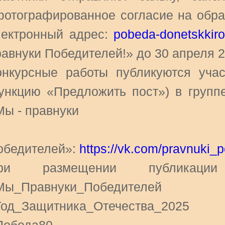
фотографированное согласие на обра
лектронный адрес:
pobeda-donetskkir
равнуки Победителей!» до 30 апреля 2
онкурсные работы публикуются учас
ункцию «Предложить пост») в группе
Мы - правнуки
обедителей»:
https://vk.com/pravnuki_p
ри размещении публикации 
Мы_Правнуки_Победителей
Год_Защитника_Отечества_2025