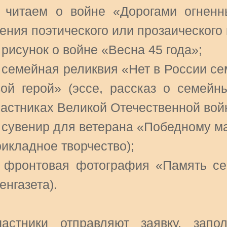
. читаем о войне «Дорогами огненн
ения поэтического или прозаического
 рисунок о войне «Весна 45 года»;
 семейная реликвия «Нет в России се
вой герой» (эссе, рассказ о семейн
частниках Великой Отечественной вой
. сувенир для ветерана «Победному м
рикладное творчество);
. фронтовая фотография «Память сер
енгазета).
частники отправляют заявку, запо