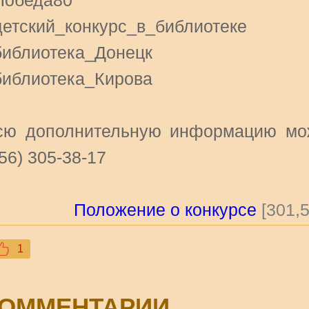
Победа80
детский_конкурс_в_библиотеке
библиотека_Донецк
библиотека_Кирова
сю дополнительную информацию мож
56) 305-38-17
Положение о конкурсе
[301,5
1
ОММЕНТАРИИ